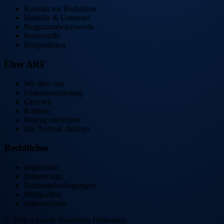
Kontakt zur Redaktion
Hörhilfe & Untertitel
Programmbeschwerde
Pressestelle
Bürgerdialog
Über ARF
Wir über uns
Föderationsbeitrag
Gremien
Karriere
Beitrag entrichten
Die Technik dahinter
Rechtliches
Impressum
Datenschutz
Nutzungsbedingungen
Bildquellen
Jugendschutz
©
2026
Aktuelle Rundfunk Föderation