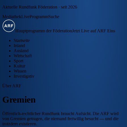
Aktuelle Rundfunk Föderation · seit 2026
Mediathek
Live
Programm
Suche
Hauptprogramm der Föderation
Jetzt Live auf ARF Eins
Startseite
Inland
Ausland
Wirtschaft
Sport
Kultur
Wissen
Investigativ
Über ARF
Gremien
Öffentlich-rechtlicher Rundfunk braucht Aufsicht. Die ARF wird
von Gremien getragen, die niemand freiwillig besucht — und die
trotzdem existieren.